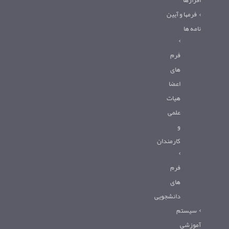
افزارها
فرمها و آیین
نامه ها
فرم
های
اعضا
هیات
علمی
و
کارمندان
فرم
های
دانشجویی
سیستم
آموزشی